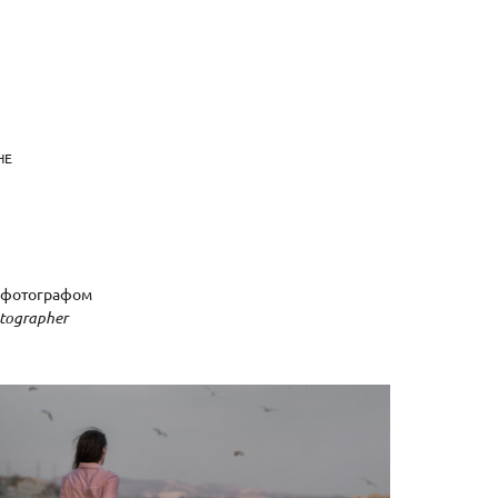
НЕ
им фотографом
hotographer